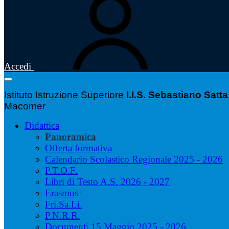
Accedi
Istituto Istruzione Superiore
I.I.S. Sebastiano Satta
Macomer
Didattica
Panoramica
Offerta formativa
Calendario Scolastico Regionale 2025 - 2026
P.T.O.F.
Libri di Testo A.S. 2026 - 2027
Erasmus+
Fri.Sa.Li.
P.N.R.R.
Documenti 15 Maggio 2025 - 2026