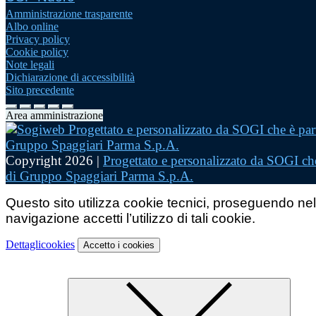
Amministrazione trasparente
Albo online
Privacy policy
Cookie policy
Note legali
Dichiarazione di accessibilità
Sito precedente
Area amministrazione
Copyright 2026 |
Progettato e personalizzato da SOGI che
di Gruppo Spaggiari Parma S.p.A.
Questo sito utilizza cookie tecnici, proseguendo nel
navigazione accetti l’utilizzo di tali cookie.
Dettagli
cookies
Accetto
i cookies