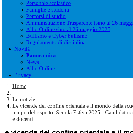
Personale scolastico
Famiglie e studenti
Percorsi di studio
Amministrazione Trasparente (sino al 26 magg
Albo Online sino al 26 maggio 2025
Bullismo e Cyber bullismo
Regolamento di disciplina
Novità
Panoramica
News
Albo Online
Privacy
Home
Le notizie
Le vicende del confine orientale e il mondo della scuo
tempo del rispetto. Scuola Estiva 2025 - Candidatura 
e docenti
Le vicende del confine orientale e il 