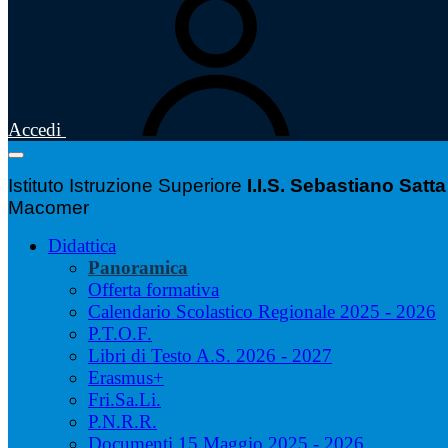
Accedi
Istituto Istruzione Superiore
I.I.S. Sebastiano Satta
Macomer
Didattica
Panoramica
Offerta formativa
Calendario Scolastico Regionale 2025 - 2026
P.T.O.F.
Libri di Testo A.S. 2026 - 2027
Erasmus+
Fri.Sa.Li.
P.N.R.R.
Documenti 15 Maggio 2025 - 2026