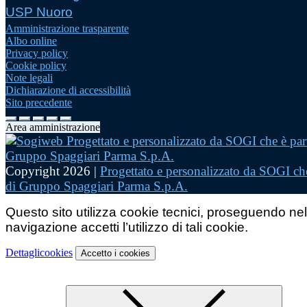
USP Nuoro
Amministrazione trasparente
Albo online
Privacy policy
Cookie policy
Note legali
Dichiarazione di accessibilità
Sito precedente
Area amministrazione
Copyright 2026 |
Progettato e personalizzato da SOGI che
di Gruppo Spaggiari Parma S.p.A.
Questo sito utilizza cookie tecnici, proseguendo nel
navigazione accetti l’utilizzo di tali cookie.
Dettagli
cookies
Accetto
i cookies