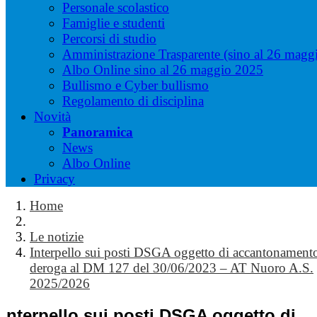
Personale scolastico
Famiglie e studenti
Percorsi di studio
Amministrazione Trasparente (sino al 26 magg
Albo Online sino al 26 maggio 2025
Bullismo e Cyber bullismo
Regolamento di disciplina
Novità
Panoramica
News
Albo Online
Privacy
Home
Le notizie
Interpello sui posti DSGA oggetto di accantonament
deroga al DM 127 del 30/06/2023 – AT Nuoro A.S.
2025/2026
Interpello sui posti DSGA oggetto di