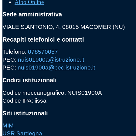
Albo Online
Sede amministrativa
VIALE S.ANTONIO, 4, 08015 MACOMER (NU)
Recapiti telefonici e contatti
Telefono:
078570057
PEO:
nuis01900a@istruzione.it
PEC:
nuis01900a@pec.istruzione.it
Codici istituzionali
Codice meccanografico: NUIS01900A
Codice IPA: iissa
Siti istituzionali
MIM
USR Sardegna