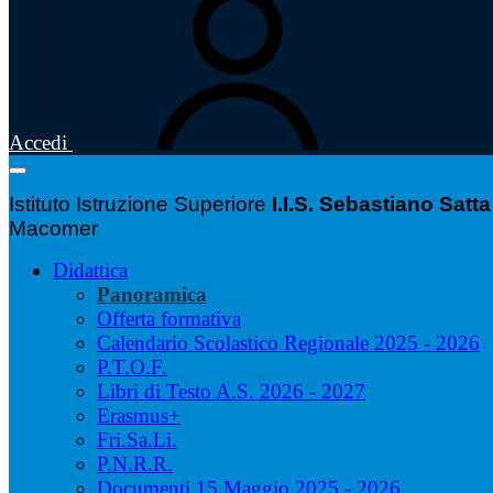
Accedi
Istituto Istruzione Superiore
I.I.S. Sebastiano Satta
Macomer
Didattica
Panoramica
Offerta formativa
Calendario Scolastico Regionale 2025 - 2026
P.T.O.F.
Libri di Testo A.S. 2026 - 2027
Erasmus+
Fri.Sa.Li.
P.N.R.R.
Documenti 15 Maggio 2025 - 2026