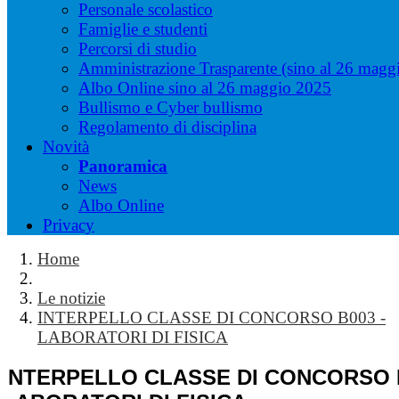
Personale scolastico
Famiglie e studenti
Percorsi di studio
Amministrazione Trasparente (sino al 26 magg
Albo Online sino al 26 maggio 2025
Bullismo e Cyber bullismo
Regolamento di disciplina
Novità
Panoramica
News
Albo Online
Privacy
Home
Le notizie
INTERPELLO CLASSE DI CONCORSO B003 -
LABORATORI DI FISICA
INTERPELLO CLASSE DI CONCORSO B