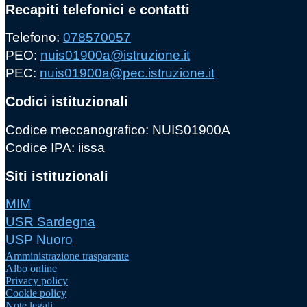
Recapiti telefonici e contatti
Telefono:
078570057
PEO:
nuis01900a@istruzione.it
PEC:
nuis01900a@pec.istruzione.it
Codici istituzionali
Codice meccanografico: NUIS01900A
Codice IPA: iissa
Siti istituzionali
MIM
USR Sardegna
USP Nuoro
Amministrazione trasparente
Albo online
Privacy policy
Cookie policy
Note legali