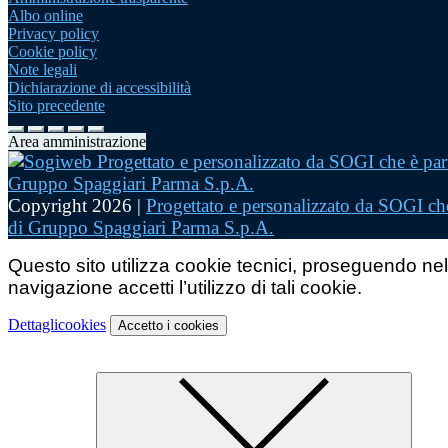
Albo online
Privacy policy
Cookie policy
Note legali
Dichiarazione di accessibilità
Sito precedente
Area amministrazione
Copyright 2026 |
Progettato e personalizzato da SOGI che
di Gruppo Spaggiari Parma S.p.A.
Questo sito utilizza cookie tecnici, proseguendo nel
navigazione accetti l’utilizzo di tali cookie.
Dettagli
cookies
Accetto
i cookies