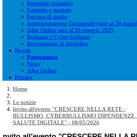
Personale scolastico
Famiglie e studenti
Percorsi di studio
Amministrazione Trasparente (sino al 26 magg
Albo Online sino al 26 maggio 2025
Bullismo e Cyber bullismo
Regolamento di disciplina
Novità
Panoramica
News
Albo Online
Privacy
Home
Le notizie
Invito all′evento "CRESCERE NELLA RETE -
BULLISMO, CYBERBULLISMO DIPENDENZE 
SALUTE DIGITALE" - 08/05/2026
Invito all′evento "CRESCERE NELLA R