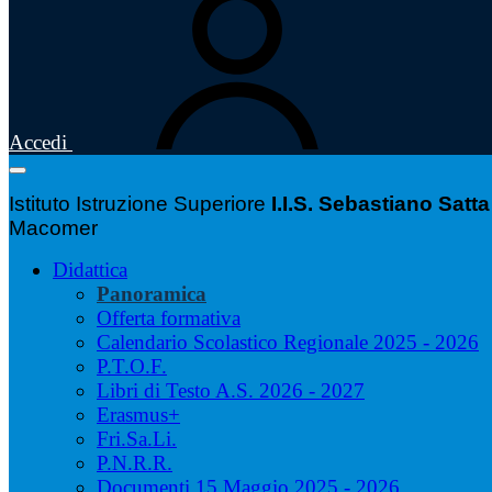
Accedi
Istituto Istruzione Superiore
I.I.S. Sebastiano Satta
Macomer
Didattica
Panoramica
Offerta formativa
Calendario Scolastico Regionale 2025 - 2026
P.T.O.F.
Libri di Testo A.S. 2026 - 2027
Erasmus+
Fri.Sa.Li.
P.N.R.R.
Documenti 15 Maggio 2025 - 2026