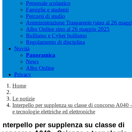
Personale scolastico
Famiglie e studenti
Percorsi di studio
Amministrazione Trasparente (sino al 26 magg
Albo Online sino al 26 maggio 2025
Bullismo e Cyber bullismo
Regolamento di disciplina
Novità
Panoramica
News
Albo Online
Privacy
Home
Le notizie
Interpello per supplenza su classe di concorso A040 
e tecnologie elettriche ed elettroniche
Interpello per supplenza su classe di