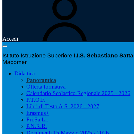
Accedi
Istituto Istruzione Superiore
I.I.S. Sebastiano Satta
Macomer
Didattica
Panoramica
Offerta formativa
Calendario Scolastico Regionale 2025 - 2026
P.T.O.F.
Libri di Testo A.S. 2026 - 2027
Erasmus+
Fri.Sa.Li.
P.N.R.R.
Documenti 15 Maggio 2025 - 2026