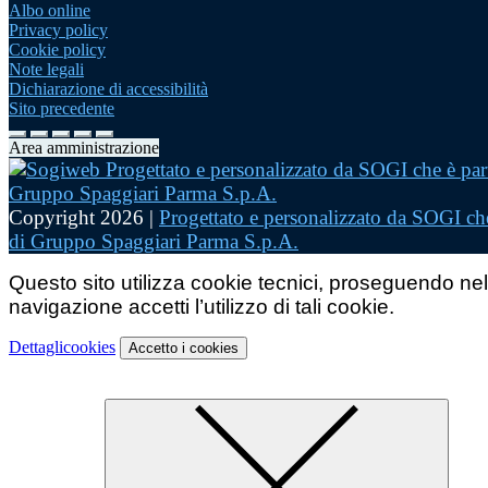
Albo online
Privacy policy
Cookie policy
Note legali
Dichiarazione di accessibilità
Sito precedente
Area amministrazione
Copyright 2026 |
Progettato e personalizzato da SOGI che
di Gruppo Spaggiari Parma S.p.A.
Questo sito utilizza cookie tecnici, proseguendo nel
navigazione accetti l’utilizzo di tali cookie.
Dettagli
cookies
Accetto
i cookies