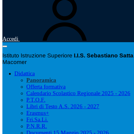
Accedi
Istituto Istruzione Superiore
I.I.S. Sebastiano Satta
Macomer
Didattica
Panoramica
Offerta formativa
Calendario Scolastico Regionale 2025 - 2026
P.T.O.F.
Libri di Testo A.S. 2026 - 2027
Erasmus+
Fri.Sa.Li.
P.N.R.R.
Documenti 15 Maggio 2025 - 2026