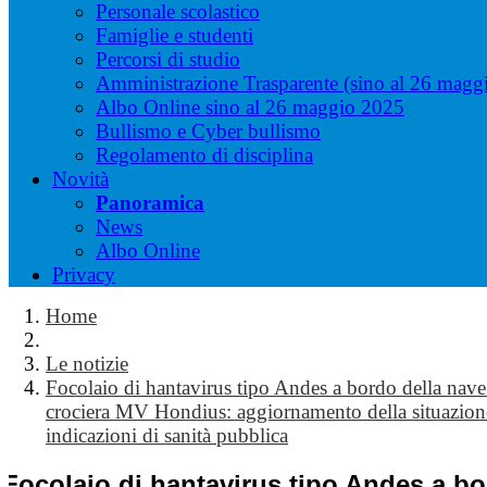
Personale scolastico
Famiglie e studenti
Percorsi di studio
Amministrazione Trasparente (sino al 26 magg
Albo Online sino al 26 maggio 2025
Bullismo e Cyber bullismo
Regolamento di disciplina
Novità
Panoramica
News
Albo Online
Privacy
Home
Le notizie
Focolaio di hantavirus tipo Andes a bordo della nave
crociera MV Hondius: aggiornamento della situazion
indicazioni di sanità pubblica
Focolaio di hantavirus tipo Andes a b