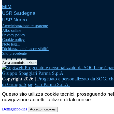
MIM
USR Sardegna
USP Nuoro
Amministrazione trasparente
Albo online
Privacy policy
Cookie policy
Note legali
Dichiarazione di accessibilità
Sito precedente
Area amministrazione
Copyright 2026 |
Progettato e personalizzato da SOGI che
di Gruppo Spaggiari Parma S.p.A.
Questo sito utilizza cookie tecnici, proseguendo nel
navigazione accetti l’utilizzo di tali cookie.
Dettagli
cookies
Accetto
i cookies