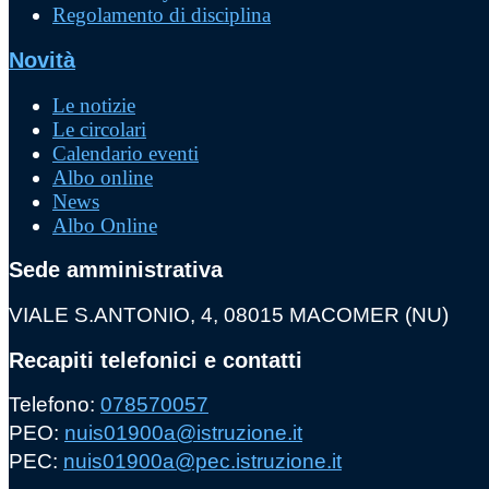
Regolamento di disciplina
Novità
Le notizie
Le circolari
Calendario eventi
Albo online
News
Albo Online
Sede amministrativa
VIALE S.ANTONIO, 4, 08015 MACOMER (NU)
Recapiti telefonici e contatti
Telefono:
078570057
PEO:
nuis01900a@istruzione.it
PEC:
nuis01900a@pec.istruzione.it