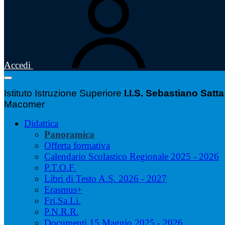
Accedi
Istituto Istruzione Superiore
I.I.S. Sebastiano Satta
Macomer
Didattica
Panoramica
Offerta formativa
Calendario Scolastico Regionale 2025 - 2026
P.T.O.F.
Libri di Testo A.S. 2026 - 2027
Erasmus+
Fri.Sa.Li.
P.N.R.R.
Documenti 15 Maggio 2025 - 2026