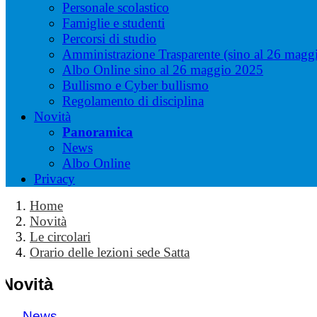
Personale scolastico
Famiglie e studenti
Percorsi di studio
Amministrazione Trasparente (sino al 26 magg
Albo Online sino al 26 maggio 2025
Bullismo e Cyber bullismo
Regolamento di disciplina
Novità
Panoramica
News
Albo Online
Privacy
Home
Novità
Le circolari
Orario delle lezioni sede Satta
Novità
News