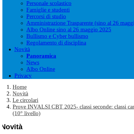
Personale scolastico
Famiglie e studenti
Percorsi di studio
Amministrazione Trasparente (sino al 26 magg
Albo Online sino al 26 maggio 2025
Bullismo e Cyber bullismo
Regolamento di disciplina
Novità
Panoramica
News
Albo Online
Privacy
Home
Novità
Le circolari
Prove INVALSI CBT 2025- classi seconde: classi c
(10° livello)
Novità