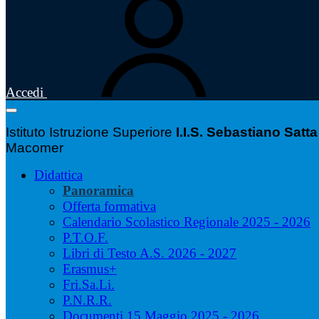
Accedi
Istituto Istruzione Superiore
I.I.S. Sebastiano Satta
Macomer
Didattica
Panoramica
Offerta formativa
Calendario Scolastico Regionale 2025 - 2026
P.T.O.F.
Libri di Testo A.S. 2026 - 2027
Erasmus+
Fri.Sa.Li.
P.N.R.R.
Documenti 15 Maggio 2025 - 2026