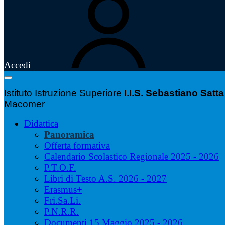
Accedi
Istituto Istruzione Superiore
I.I.S. Sebastiano Satta
Macomer
Didattica
Panoramica
Offerta formativa
Calendario Scolastico Regionale 2025 - 2026
P.T.O.F.
Libri di Testo A.S. 2026 - 2027
Erasmus+
Fri.Sa.Li.
P.N.R.R.
Documenti 15 Maggio 2025 - 2026