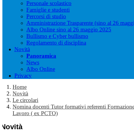
Personale scolastico
Famiglie e studenti
Percorsi di studio
Amministrazione Trasparente (sino al 26 magg
Albo Online sino al 26 maggio 2025
Bullismo e Cyber bullismo
Regolamento di disciplina
Novità
Panoramica
News
Albo Online
Privacy
Home
Novità
Le circolari
Nomina docenti Tutor formativi referenti Formazione
Lavoro ( ex PCTO)
Novità