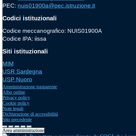
PEC:
nuis01900a@pec.istruzione.it
Codici istituzionali
Codice meccanografico: NUIS01900A
Codice IPA: iissa
Siti istituzionali
MIM
USR Sardegna
USP Nuoro
Amministrazione trasparente
Albo online
Privacy policy
Cookie policy
Note legali
Dichiarazione di accessibilità
Sito precedente
Area amministrazione