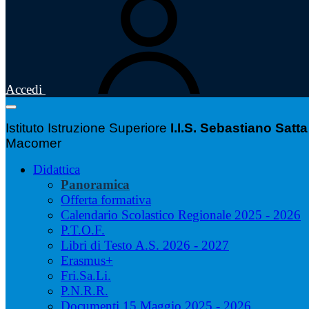
Accedi
Istituto Istruzione Superiore
I.I.S. Sebastiano Satta
Macomer
Didattica
Panoramica
Offerta formativa
Calendario Scolastico Regionale 2025 - 2026
P.T.O.F.
Libri di Testo A.S. 2026 - 2027
Erasmus+
Fri.Sa.Li.
P.N.R.R.
Documenti 15 Maggio 2025 - 2026