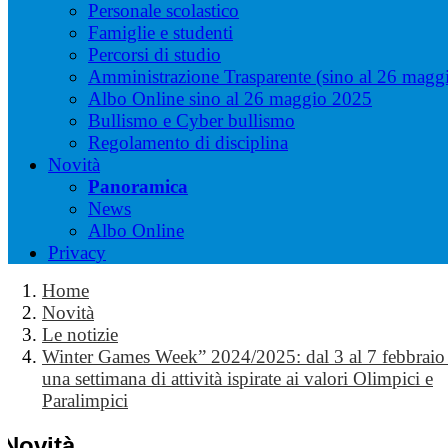
Personale scolastico
Famiglie e studenti
Percorsi di studio
Amministrazione Trasparente (sino al 26 magg
Albo Online sino al 26 maggio 2025
Bullismo e Cyber bullismo
Regolamento di disciplina
Novità
Panoramica
News
Albo Online
Privacy
Home
Novità
Le notizie
Winter Games Week” 2024/2025: dal 3 al 7 febbrai
una settimana di attività ispirate ai valori Olimpici e
Paralimpici
Novità