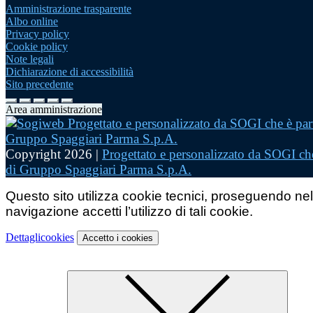
Amministrazione trasparente
Albo online
Privacy policy
Cookie policy
Note legali
Dichiarazione di accessibilità
Sito precedente
Area amministrazione
Copyright 2026 |
Progettato e personalizzato da SOGI che
di Gruppo Spaggiari Parma S.p.A.
Questo sito utilizza cookie tecnici, proseguendo nel
navigazione accetti l’utilizzo di tali cookie.
Dettagli
cookies
Accetto
i cookies