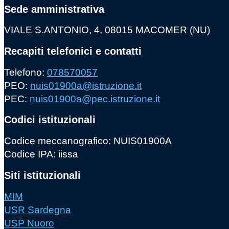
Sede amministrativa
VIALE S.ANTONIO, 4, 08015 MACOMER (NU)
Recapiti telefonici e contatti
Telefono:
078570057
PEO:
nuis01900a@istruzione.it
PEC:
nuis01900a@pec.istruzione.it
Codici istituzionali
Codice meccanografico: NUIS01900A
Codice IPA: iissa
Siti istituzionali
MIM
USR Sardegna
USP Nuoro