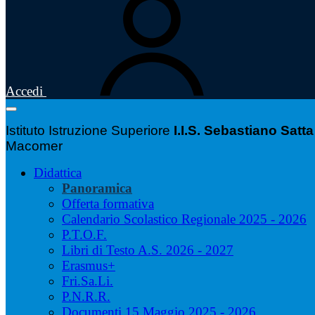
Accedi
Istituto Istruzione Superiore
I.I.S. Sebastiano Satta
Macomer
Didattica
Panoramica
Offerta formativa
Calendario Scolastico Regionale 2025 - 2026
P.T.O.F.
Libri di Testo A.S. 2026 - 2027
Erasmus+
Fri.Sa.Li.
P.N.R.R.
Documenti 15 Maggio 2025 - 2026