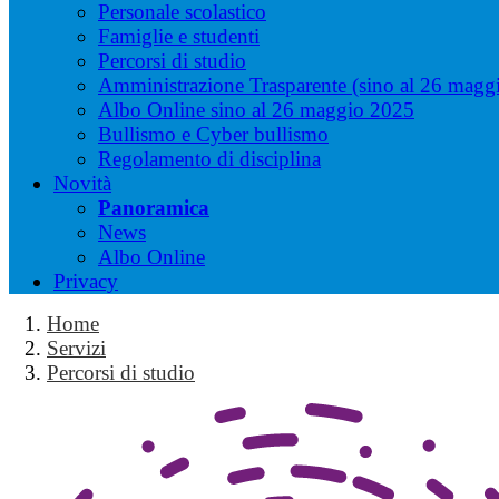
Personale scolastico
Famiglie e studenti
Percorsi di studio
Amministrazione Trasparente (sino al 26 magg
Albo Online sino al 26 maggio 2025
Bullismo e Cyber bullismo
Regolamento di disciplina
Novità
Panoramica
News
Albo Online
Privacy
Home
Servizi
Percorsi di studio