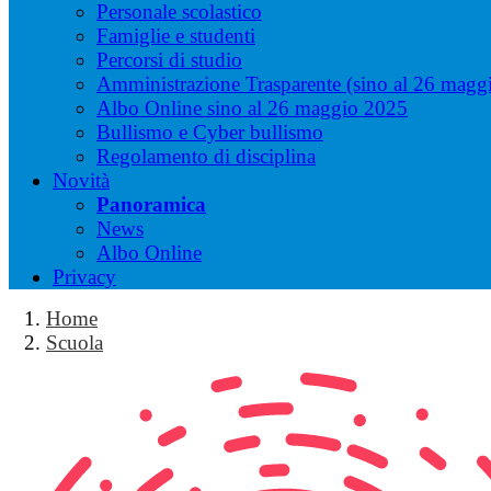
Personale scolastico
Famiglie e studenti
Percorsi di studio
Amministrazione Trasparente (sino al 26 magg
Albo Online sino al 26 maggio 2025
Bullismo e Cyber bullismo
Regolamento di disciplina
Novità
Panoramica
News
Albo Online
Privacy
Home
Scuola