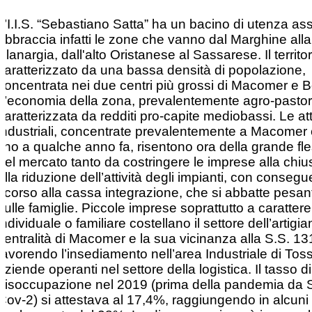
L’I.I.S. “Sebastiano Satta” ha un bacino di utenza ass
abbraccia infatti le zone che vanno dal Marghine alla
Planargia, dall'alto Oristanese al Sassarese. Il territor
caratterizzato da una bassa densità di popolazione,
concentrata nei due centri più grossi di Macomer e 
L’economia della zona, prevalentemente agro-pastor
caratterizzata da redditi pro-capite mediobassi. Le att
industriali, concentrate prevalentemente a Macomer e
fino a qualche anno fa, risentono ora della grande fl
del mercato tanto da costringere le imprese alla chiu
alla riduzione dell’attività degli impianti, con conseg
ricorso alla cassa integrazione, che si abbatte pesa
sulle famiglie. Piccole imprese soprattutto a carattere
individuale o familiare costellano il settore dell’artigi
centralità di Macomer e la sua vicinanza alla S.S. 13
favorendo l’insediamento nell’area Industriale di Tossi
aziende operanti nel settore della logistica. Il tasso di
disoccupazione nel 2019 (prima della pandemia da 
Cov-2) si attestava al 17,4%, raggiungendo in alcuni