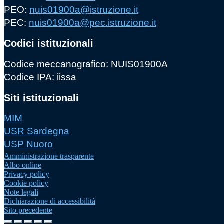
PEO:
nuis01900a@istruzione.it
PEC:
nuis01900a@pec.istruzione.it
Codici istituzionali
Codice meccanografico: NUIS01900A
Codice IPA: iissa
Siti istituzionali
MIM
USR Sardegna
USP Nuoro
Amministrazione trasparente
Albo online
Privacy policy
Cookie policy
Note legali
Dichiarazione di accessibilità
Sito precedente