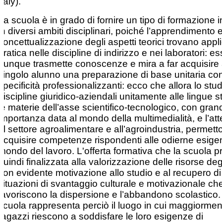
Italy).
La scuola è in grado di fornire un tipo di formazione 
in diversi ambiti disciplinari, poiché l’apprendimento e
concettualizzazione degli aspetti teorici trovano app
pratica nelle discipline di indirizzo e nei laboratori: e
dunque trasmette conoscenze e mira a far acquisire
singolo alunno una preparazione di base unitaria co
specificità professionalizzanti: ecco che allora lo stud
discipline giuridico‐aziendali unitamente alle lingue s
le materie dell’asse scientifico‐tecnologico, con gran
importanza data al mondo della multimedialità, e l’at
al settore agroalimentare e all’agroindustria, permett
acquisire competenze rispondenti alle odierne esige
mondo del lavoro. L'offerta formativa che la scuola 
quindi finalizzata alla valorizzazione delle risorse deg
con evidente motivazione allo studio e al recupero di
situazioni di svantaggio culturale e motivazionale c
favoriscono la dispersione e l’abbandono scolastico.
scuola rappresenta perciò il luogo in cui maggiormen
ragazzi riescono a soddisfare le loro esigenze di