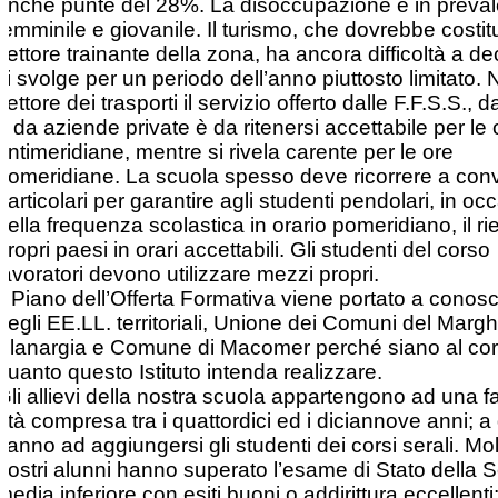
anche punte del 28%. La disoccupazione è in preva
femminile e giovanile. Il turismo, che dovrebbe costitui
settore trainante della zona, ha ancora difficoltà a de
si svolge per un periodo dell’anno piuttosto limitato. 
settore dei trasporti il servizio offerto dalle F.F.S.S., 
e da aziende private è da ritenersi accettabile per le 
antimeridiane, mentre si rivela carente per le ore
pomeridiane. La scuola spesso deve ricorrere a con
particolari per garantire agli studenti pendolari, in o
della frequenza scolastica in orario pomeridiano, il rie
propri paesi in orari accettabili. Gli studenti del corso
lavoratori devono utilizzare mezzi propri.
Il Piano dell’Offerta Formativa viene portato a cono
degli EE.LL. territoriali, Unione dei Comuni del Marg
Planargia e Comune di Macomer perché siano al cor
quanto questo Istituto intenda realizzare.
Gli allievi della nostra scuola appartengono ad una fa
età compresa tra i quattordici ed i diciannove anni; a
vanno ad aggiungersi gli studenti dei corsi serali. Molti
nostri alunni hanno superato l’esame di Stato della 
media inferiore con esiti buoni o addirittura eccellenti; 