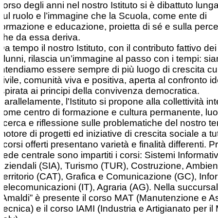
corso degli anni nel nostro Istituto si è dibattuto lun
sul ruolo e l’immagine che la Scuola, come ente di
formazione e educazione, proietta di sé e sulla perc
che da essa deriva.
Da tempo il nostro Istituto, con il contributo fattivo dei
alunni, rilascia un’immagine al passo con i tempi: si
intendiamo essere sempre di più luogo di crescita cul
civile, comunità viva e positiva, aperta al confronto id
ispirata ai principi della convivenza democratica.
Parallelamente, l'Istituto si propone alla collettività in
come centro di formazione e cultura permanente, luo
ricerca e riflessione sulle problematiche del nostro t
motore di progetti ed iniziative di crescita sociale a tutti 
I corsi offerti presentano varietà e finalità differenti. 
sede centrale sono impartiti i corsi: Sistemi Informativ
Aziendali (SIA), Turismo (TUR), Costruzione, Ambien
Territorio (CAT), Grafica e Comunicazione (GC), Info
Telecomunicazioni (IT), Agraria (AG). Nella succursale
“Amaldi” è presente il corso MAT (Manutenzione e A
Tecnica) e il corso IAMI (Industria e Artigianato per il