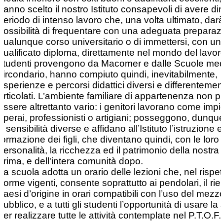
hanno scelto il nostro Istituto consapevoli di avere d
periodo di intenso lavoro che, una volta ultimato, darà
possibilità di frequentare con una adeguata prepara
qualunque corso universitario o di immettersi, con un
qualificato diploma, direttamente nel mondo del lavor
studenti provengono da Macomer e dalle Scuole med
circondario, hanno compiuto quindi, inevitabilmente,
esperienze e percorsi didattici diversi e differenteme
articolati. L’ambiente familiare di appartenenza non 
essere altrettanto vario: i genitori lavorano come impi
operai, professionisti o artigiani; posseggono, dunque
e sensibilità diverse e affidano all’Istituto l’istruzione 
formazione dei figli, che diventano quindi, con le loro 
personalità, la ricchezza ed il patrimonio della nostr
prima, e dell'intera comunità dopo.
La scuola adotta un orario delle lezioni che, nel rispe
norme vigenti, consente soprattutto ai pendolari, il rie
paesi d’origine in orari compatibili con l’uso del mezz
pubblico, e a tutti gli studenti l’opportunità di usare l
per realizzare tutte le attività contemplate nel P.T.O.F