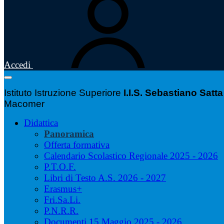
Accedi
Istituto Istruzione Superiore
I.I.S. Sebastiano Satta
Macomer
Didattica
Panoramica
Offerta formativa
Calendario Scolastico Regionale 2025 - 2026
P.T.O.F.
Libri di Testo A.S. 2026 - 2027
Erasmus+
Fri.Sa.Li.
P.N.R.R.
Documenti 15 Maggio 2025 - 2026