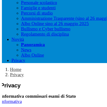
Personale scolastico
Famiglie e studenti
Percorsi di studio
Amministrazione Trasparente (sino al 26 magg
Albo Online sino al 26 maggio 2025
Bullismo e Cyber bullismo
Regolamento di disciplina
Novità
Panoramica
News
Albo Online
Privacy
Home
Privacy
Privacy
Informativa commissari esami di Stato
Informativa