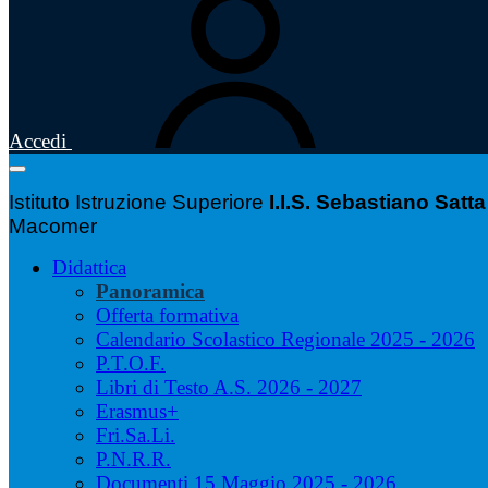
Accedi
Istituto Istruzione Superiore
I.I.S. Sebastiano Satta
Macomer
Didattica
Panoramica
Offerta formativa
Calendario Scolastico Regionale 2025 - 2026
P.T.O.F.
Libri di Testo A.S. 2026 - 2027
Erasmus+
Fri.Sa.Li.
P.N.R.R.
Documenti 15 Maggio 2025 - 2026