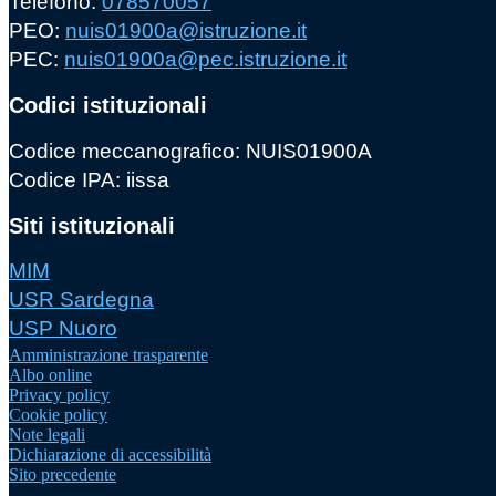
Telefono:
078570057
PEO:
nuis01900a@istruzione.it
PEC:
nuis01900a@pec.istruzione.it
Codici istituzionali
Codice meccanografico: NUIS01900A
Codice IPA: iissa
Siti istituzionali
MIM
USR Sardegna
USP Nuoro
Amministrazione trasparente
Albo online
Privacy policy
Cookie policy
Note legali
Dichiarazione di accessibilità
Sito precedente